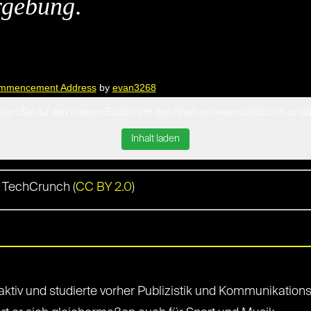
rgebung
.
ommencement Address
by
evan3268
cken Sie auf den unteren Button, um den Inhalt von www.scribd.com zu la
Inhalt laden
y TechCrunch (
CC BY 2.0
)
en aktiv und studierte vorher Publizistik und Kommunikatio