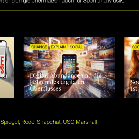
rt er sich gleichermaßen auch für Sport und Musik.
S
B.
CHANGE
EXPLAIN
SOCIAL
12. MAI 2026
SOC
ion
Digital Abundance und die
Folgen des digitalen
So
Überflusses
Ist
 Spiegel
,
Rede
,
Snapchat
,
USC Marshall