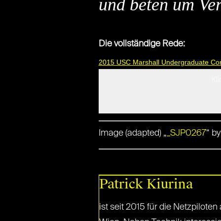
und beten um Ve
Die vollständige Rede:
2015 USC Marshall Undergraduate C
Kli
Image (adapted) „
_SJP0267
“ b
Patrick Kiurina
ist seit 2015 für die Netzpilot