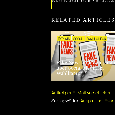
Wien. Neben Technik interessie
RELATED ARTICLE
EXPLAIN
SOCIAL
WAHLCHECK
17. FE
2025
Fake News und Manipulat
über Social Media im
Wahlkampf
Artikel per E-Mail verschicken
Schlagwörter:
Ansprache
,
Evan