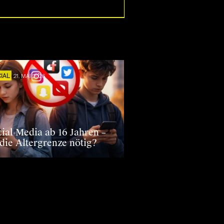
IAL
21. MAI 2026
cial Media ab 16 Jahren –
 die Altergrenze nötig?