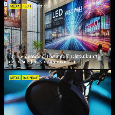
MEDIA
TECH
29. DEZ. 2024
LED-Videowand-Lösungen: Die Zukunft
der visuellen Kommunikation
MEDIA
ROUNDUP
20. MÄRZ 2025