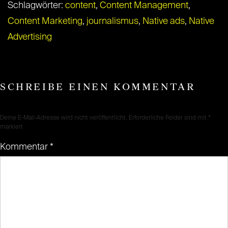
Schlagwörter:
content
,
Content Management
,
Content Marketing
,
journalismus
,
Native ads
,
Native
Advertising
SCHREIBE EINEN KOMMENTAR
Deine E-Mail-Adresse wird nicht veröffentlicht.
Erforderliche Felder sind mit
*
markiert
Kommentar
*