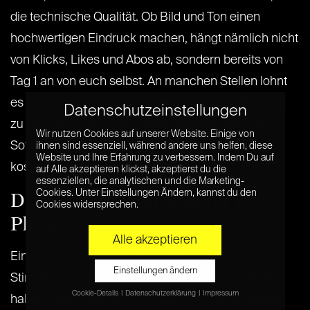
die technische Qualität. Ob Bild und Ton einen
hochwertigen Eindruck machen, hängt nämlich nicht
von Klicks, Likes und Abos ab, sondern bereits von
Tag 1 an von euch selbst. An manchen Stellen lohnt
es sich, lieber gleich ein bisschen Geld in die Hand
Datenschutzeinstellungen
zu nehmen, bevor man später doppelt kauft. Auf
Wir nutzen Cookies auf unserer Website. Einige von
Software-Seite bekommt ihr allerdings auch
ihnen sind essenziell, während andere uns helfen, diese
Website und Ihre Erfahrung zu verbessern. Indem Du auf
kostenlos einige der besten Tools für Let’s Plays.
auf Alle akzeptieren klickst, akzeptierst du die
essenziellen, die analytischen und die Marketing-
Cookies. Unter Einstellungen Ändern, kannst du den
Das richtige Mikrofon für Let’s
Cookies widersprechen.
Plays
Alle akzeptieren
Ein Let’s Play funktioniert in erster Linie über die
Einstellungen ändern
Stimme. Ihr könnt die schönste Stimme der Welt
Cookie-Details
Datenschutzerklärung
Impressum
haben – wenn sie beim Zuhörer dann knarzig oder
Datenschutzeinstellungen