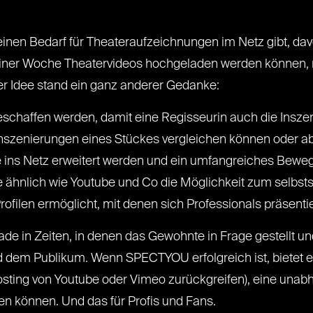
inen Bedarf für Theateraufzeichnungen im Netz gibt, d
 einer Woche Theatervideos hochgeladen werden können, ri
er Idee stand ein ganz anderer Gedanke:
geschaffen werden, damit eine Regisseurin auch die Inszen
nszenierungen eines Stückes vergleichen können oder ab
te ins Netz erweitert werden und ein umfangreiches Bewegt
e ähnlich wie Youtube und Co die Möglichkeit zum selbst
ofilen ermöglicht, mit denen sich Professionals präsent
erade in Zeiten, in denen das Gewohnte in Frage gestellt
 dem Publikum. Wenn SPECTYOU erfolgreich ist, bietet es
sting von Youtube oder Vimeo zurückgreifen), eine unabhä
n können. Und das für Profis und Fans.