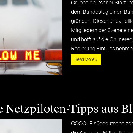
Gruppe deutscher Startup
dem Bundestag einen Bun
gründen. Dieser unparteili
Mitgliedern der Szene ein
und hofft auf die Onlinere
Regierung Einfluss nehmen z
Read More »
e Netzpiloten-Tipps aus B
GOOGLE süddeutsche zeit
die Kirche im Mittelalter ve