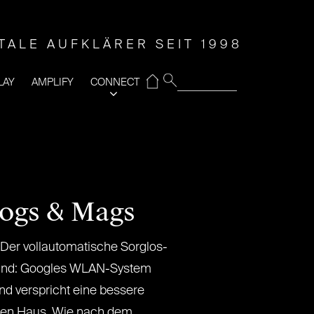
ITALE AUFKLÄRER SEIT 1998
⌂
LAY
AMPLIFY
CONNECT
logs & Mags
Der vollautomatische Sorglos-
hland: Googles WLAN-System
nd verspricht eine bessere
en Haus. Wie nach dem