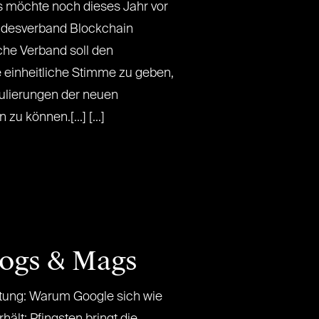
s möchte noch dieses Jahr vor
desverband Blockchain
che Verband soll den
e einheitliche Stimme zu geben,
gulierungen der neuen
u können.[...] [...]
logs & Mags
ung: Warum Google sich wie
rhält: Pfingsten bringt die