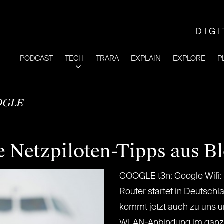
DIG
PODCAST
TECH
TRARA
EXPLAIN
EXPLORE
P
GLE
e Netzpiloten-Tipps aus B
GOOGLE t3n: Google Wifi: 
Router startet in Deutsc
kommt jetzt auch zu uns u
WLAN-Anbindung im ganz