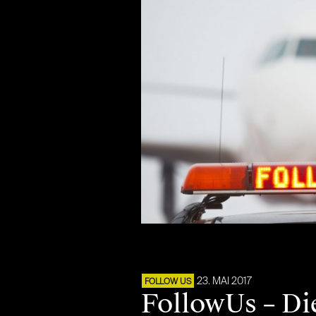
23. MAI 2017
FOLLOW US
FollowUs – Di