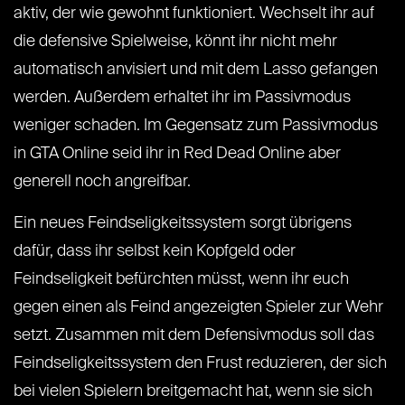
aktiv, der wie gewohnt funktioniert. Wechselt ihr auf
die defensive Spielweise, könnt ihr nicht mehr
automatisch anvisiert und mit dem Lasso gefangen
werden. Außerdem erhaltet ihr im Passivmodus
weniger schaden. Im Gegensatz zum Passivmodus
in GTA Online seid ihr in Red Dead Online aber
generell noch angreifbar.
Ein neues Feindseligkeitssystem sorgt übrigens
dafür, dass ihr selbst kein Kopfgeld oder
Feindseligkeit befürchten müsst, wenn ihr euch
gegen einen als Feind angezeigten Spieler zur Wehr
setzt. Zusammen mit dem Defensivmodus soll das
Feindseligkeitssystem den Frust reduzieren, der sich
bei vielen Spielern breitgemacht hat, wenn sie sich