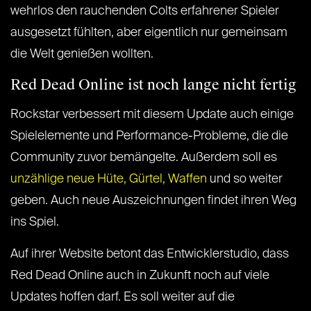
wehrlos den rauchenden Colts erfahrener Spieler
ausgesetzt fühlten, aber eigentlich nur gemeinsam
die Welt genießen wollten.
Red Dead Online ist noch lange nicht fertig
Rockstar verbessert mit diesem Update auch einige
Spielelemente und Performance-Probleme, die die
Community zuvor bemängelte. Außerdem soll es
unzählige neue Hüte, Gürtel, Waffen
und so weiter
geben. Auch neue Auszeichnungen findet ihren Weg
ins Spiel.
Auf ihrer Website betont das Entwicklerstudio, dass
Red Dead Online auch in Zukunft noch auf viele
Updates hoffen darf. Es soll weiter auf die