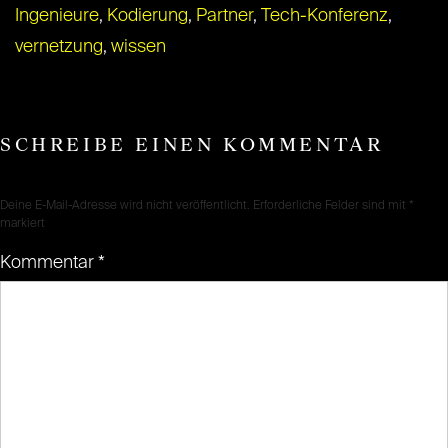
Ingenieure
,
Kodierung
,
Partner
,
Tech-Konferenz
,
vernetzung
,
wissen
SCHREIBE EINEN KOMMENTAR
Deine E-Mail-Adresse wird nicht veröffentlicht.
Erforderliche Felder sind mit
*
markiert
Kommentar
*