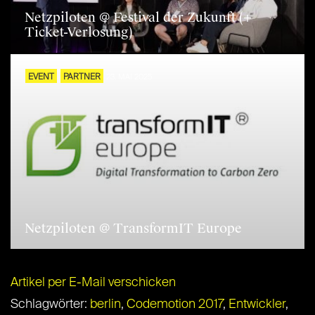
Netzpiloten @ Festival der Zukunft (+
Ticket-Verlosung)
EVENT
PARTNER
23. MAI 2025
Netzpiloten @ TransformIT Europe
Artikel per E-Mail verschicken
Schlagwörter:
berlin
,
Codemotion 2017
,
Entwickler
,