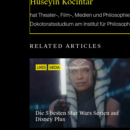
Huseyin Kocintar
hat Theater-, Film-, Medien und Philosophie 
Dokotoratsstudium am Institut für Philosoph
RELATED ARTICLES
LIKES
MEDIA
4. MAI 2026
Die 5 besten Star Wars Serien auf
Disney Plus