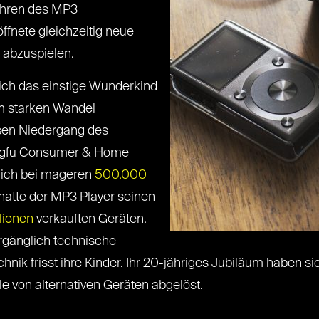
ahren des MP3
ffnete gleichzeitig neue
 abzuspielen.
sich das einstige Wunderkind
em starken Wandel
sen Niedergang des
ut gfu Consumer & Home
mlich bei mageren
500.000
 hatte der MP3 Player seinen
llionen
verkauften Geräten.
rgänglich technische
ik frisst ihre Kinder. Ihr 20-jähriges Jubiläum haben sich
e von alternativen Geräten abgelöst.