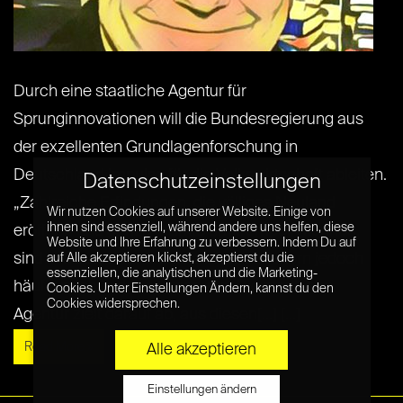
Durch eine staatliche Agentur für
Sprunginnovationen will die Bundesregierung aus
der exzellenten Grundlagenforschung in
Deutschland Impulse für die Volkswirtschaft ableiten.
Datenschutzeinstellungen
„Zahlreiche Erfindungen, die völliges Neuland
Wir nutzen Cookies auf unserer Website. Einige von
ihnen sind essenziell, während andere uns helfen, diese
eröffnen und ganze Märkte umkrempeln können,
Website und Ihre Erfahrung zu verbessern. Indem Du auf
sind in Deutschland entstanden, scheitern jedoch
auf Alle akzeptieren klickst, akzeptierst du die
essenziellen, die analytischen und die Marketing-
häufig noch in der Anwendung. Die staatliche
Cookies. Unter Einstellungen Ändern, kannst du den
Cookies widersprechen.
Agentur zielt darauf ab, aus diesen[...] [...]
Read More »
Alle akzeptieren
Einstellungen ändern