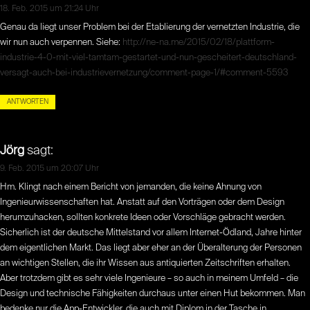
18. Feb. 2015 um 21:24 Uhr
Genau da liegt unser Problem bei der Etablierung der vernetzten Industrie, die
wir nun auch verpennen. Siehe:
http://ne-na.me/2015/02/18/plattform-
industrie-4-0-mit-viel-tamtam-gestartet-und-nun-gescheitert-deutschland-
versagt-auch-bei-industrievernetzung/comment-page-1/#comment-5593
ANTWORTEN
Jörg
sagt:
9. Feb. 2015 um 20:07 Uhr
Hm. Klingt nach einem Bericht von jemanden, die keine Ahnung von
Ingenieurwissenschaften hat. Anstatt auf den Vorträgen oder dem Design
herumzuhacken, sollten konkrete Ideen oder Vorschläge gebracht werden.
Sicherlich ist der deutsche Mittelstand vor allem Internet-Ödland, Jahre hinter
dem eigentlichen Markt. Das liegt aber eher an der Überalterung der Personen
an wichtigen Stellen, die ihr Wissen aus antiquierten Zeitschriften erhalten.
Aber trotzdem gibt es sehr viele Ingenieure – so auch in meinem Umfeld – die
Design und technische Fähigkeiten durchaus unter einen Hut bekommen. Man
bedenke nur die App-Entwickler, die auch mit Diplom in der Tasche in