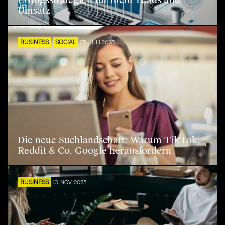
Erfolgsstrategien für mehr Leads und
Umsatz
BUSINESS
SOCIAL
25. JULI 2025
Die neue Suchlandschaft: Warum TikTok,
Reddit & Co. Google herausfordern
BUSINESS
13. NOV. 2025