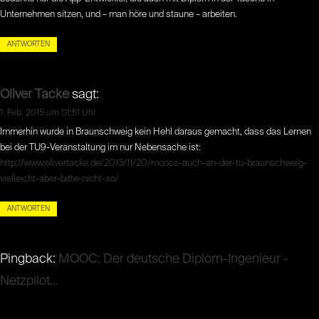
Unternehmen sitzen, und – man höre und staune – arbeiten.
ANTWORTEN
Oliver Tacke
sagt:
1. Feb. 2015 um 01:51 Uhr
Immerhin wurde in Braunschweig kein Hehl daraus gemacht, dass das Lernen
bei der TU9-Veranstaltung im nur Nebensache ist:
http://www.olivertacke.de/2013/11/20/moocs-auch-an-der-tu-braunschweig-
vielleicht-aber-bitte-nicht-so/
ANTWORTEN
Pingback:
MOOC: Der deutsche Diplom-Ingenieur -
Netzpilot...