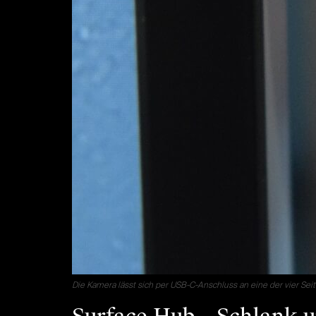
Die Kamera lässt sich per USB-C-Anschluss an eine der vier Seit