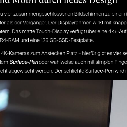
und Mobil durch neues Design
 zu vier zusammengeschlossenen Bildschirmen zu einer rie
ter als der Vorgänger. Der Displayrahmen wirkt mit knapp
metern. Das matte Touch-Display verfügt über eine 4k+-A
R4-RAM und eine 128 GB-SSD-Festplatte.
4K-Kameras zum Anstecken Platz – hierfür gibt es vier 
 dem
Surface-Pen
oder wahlweise auch mit simplen Finge
icht abgewischt werden. Der schlichte Surface-Pen wird m