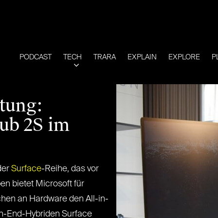
PODCAST
TECH
TRARA
EXPLAIN
EXPLORE
P
tung:
ub 2S im
der
Surface
-Reihe, das vor
n bietet Microsoft für
chen an Hardware den All-in-
h-End-Hybriden Surface