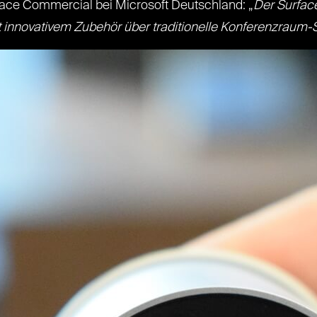
ace Commercial bei Microsoft Deutschland: „
Der Surface
it innovativem Zubehör über traditionelle Konferenzraum-