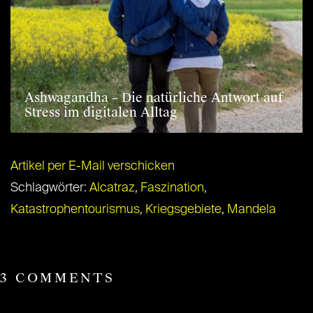
Ashwagandha – Die natürliche Antwort auf
Stress im digitalen Alltag
Artikel per E-Mail verschicken
Schlagwörter:
Alcatraz
,
Faszination
,
Katastrophentourismus
,
Kriegsgebiete
,
Mandela
3 COMMENTS