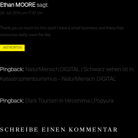
Ethan MOORE
sagt:
29. Juli 2016 um 17:47 Uhr
Thank you so much for this post! I have a small business and these free
resources really save the day.
ANTWORTEN
Pingback:
NaturMensch DIGITAL | Schwarz sehen ist in:
Katastrophentourismus - NaturMensch DIGITAL
Pingback:
Dark Tourism in Hiroshima | Popyura
SCHREIBE EINEN KOMMENTAR