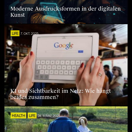
Moderne Ausdrucksformen in der digitalen
Kunst
LIFE
7. OKT. 2025
KI und Sichtbarkeit im Netz: Wie hängt
beides zusammen?
HEALTH
LIFE
24. MÄRZ 2025