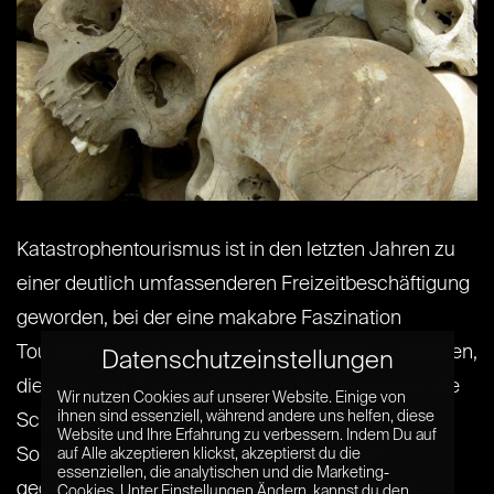
Katastrophentourismus ist in den letzten Jahren zu
einer deutlich umfassenderen Freizeitbeschäftigung
geworden, bei der eine makabre Faszination
Touristen dazu bringt, verschiedene Orte zu bereisen,
Datenschutzeinstellungen
die nicht von Thomas Cook angeflogen werden: die
Wir nutzen Cookies auf unserer Website. Einige von
ihnen sind essenziell, während andere uns helfen, diese
Schauplätze von Schlachten und Völkermorden,
Website und Ihre Erfahrung zu verbessern. Indem Du auf
Soldatenfriedhöfe, Gefängnisse und sogar
auf Alle akzeptieren klickst, akzeptierst du die
essenziellen, die analytischen und die Marketing-
gegenwärtige Kriegsgebiete wie beispielsweise
Cookies. Unter Einstellungen Ändern, kannst du den