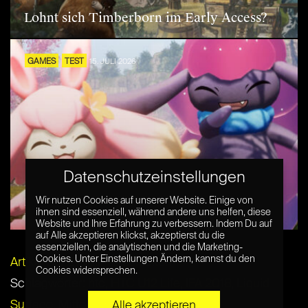
Lohnt sich Timberborn im Early Access?
GAMES
TEST
15. JULI 2026
Datenschutzeinstellungen
Lohnt sich Palworld 1.0? Die morbide
Wir nutzen Cookies auf unserer Website. Einige von
Pokémon-Survival-Sandbox im Test
ihnen sind essenziell, während andere uns helfen, diese
Website und Ihre Erfahrung zu verbessern. Indem Du auf
auf Alle akzeptieren klickst, akzeptierst du die
essenziellen, die analytischen und die Marketing-
Cookies. Unter Einstellungen Ändern, kannst du den
Artikel per E-Mail verschicken
Cookies widersprechen.
Schlagwörter:
htc
,
HTC U12 Life
,
IFA 2018
,
Liquid
Surface
,
Mittelklasse
,
Smartphone
Alle akzeptieren