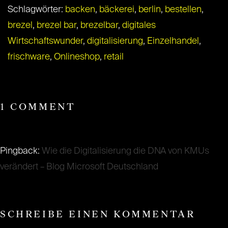
Schlagwörter:
backen
,
bäckerei
,
berlin
,
bestellen
,
brezel
,
brezel bar
,
brezelbar
,
digitales
Wirtschaftswunder
,
digitalisierung
,
Einzelhandel
,
frischware
,
Onlineshop
,
retail
1 COMMENT
Pingback:
Wie die Digitalisierung die DNA von KMUs
verändert – Blog Microsoft Deutschland
SCHREIBE EINEN KOMMENTAR