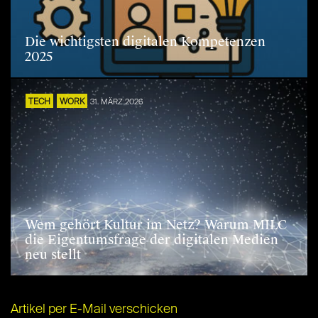
Die wichtigsten digitalen Kompetenzen
2025
TECH
WORK
31. MÄRZ 2026
Wem gehört Kultur im Netz? Warum MILC
die Eigentumsfrage der digitalen Medien
neu stellt
Artikel per E-Mail verschicken