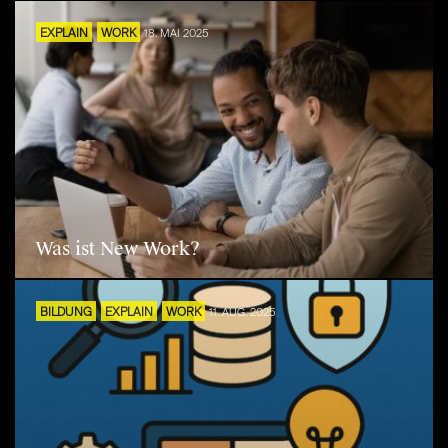
EXPLAIN
WORK
18. MAI 2025
Was ist New Work?
BILDUNG
EXPLAIN
WORK
11. AUG. 2025