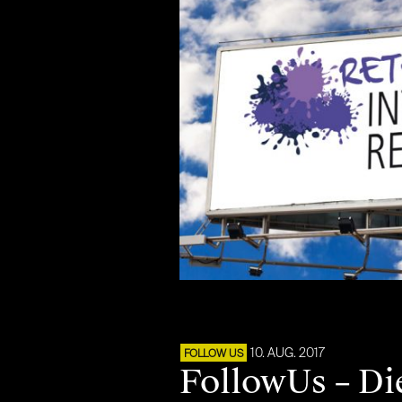
10. AUG. 2017
FOLLOW US
FollowUs – Di