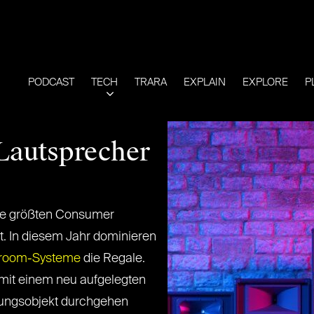
PODCAST
TECH
TRARA
EXPLAIN
EXPLORE
P
 Lautsprecher
die größten Consumer
gt. In diesem Jahr dominieren
iroom-Systeme
die Regale.
mit einem neu aufgelegten
htungsobjekt durchgehen