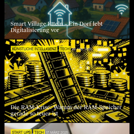
Smart Village Etteln – Ein Dorf lebt
Digitalisierung vor
KÜNSTLICHE INTELLIGENZ
TECH
26. FEB. 2026
Die RAM-Krise: Warum der RAM-Speicher
gerade so teuer ist
START UPS
TECH
17. MÄRZ 2025