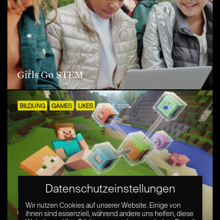
Girls Go STEM
BILDUNG
GAMES
LIKES
14. APR. 2025
Datenschutzeinstellungen
Minecraft Education: Spielerisch Lernen in
Wir nutzen Cookies auf unserer Website. Einige von
der digitalen Welt
ihnen sind essenziell, während andere uns helfen, diese