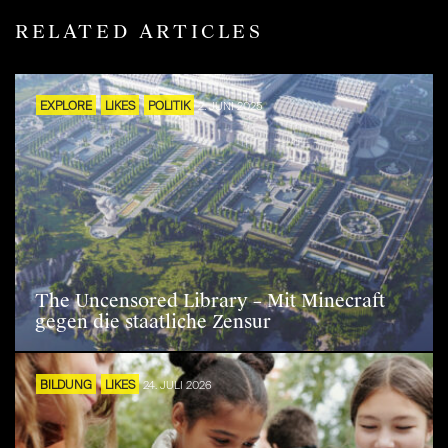
RELATED ARTICLES
EXPLORE
LIKES
POLITIK
2. JUNI 2025
The Uncensored Library – Mit Minecraft
gegen die staatliche Zensur
BILDUNG
LIKES
24. JULI 2026