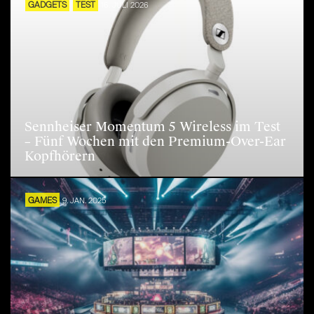
GADGETS
TEST
16. JULI 2026
Sennheiser Momentum 5 Wireless im Test
– Fünf Wochen mit den Premium-Over-Ear
Kopfhörern
GAMES
9. JAN. 2025