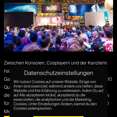
Zwischen Konsolen, Cosplayern und der Kanzlerin
hat vom 22. bis 26. August 2017 die nunmehr 9.
Datenschutzeinstellungen
Gamescom in Köln stattgefunden. Auf über 200.000
Wir nutzen Cookies auf unserer Website. Einige von
ihnen sind essenziell, während andere uns helfen, diese
Quadratmetern öffnete die Messe unter dem
Website und Ihre Erfahrung zu verbessern. Indem Du auf
diesjährigen Motto “The Heart of Gaming” ihre Tore
auf Alle akzeptieren klickst, akzeptierst du die
essenziellen, die analytischen und die Marketing-
für einen neuen Besucherrekord von über 350.000
Cookies. Unter Einstellungen Ändern, kannst du den
Cookies widersprechen.
Menschen. Meine Reise begann für viele[...] [...]