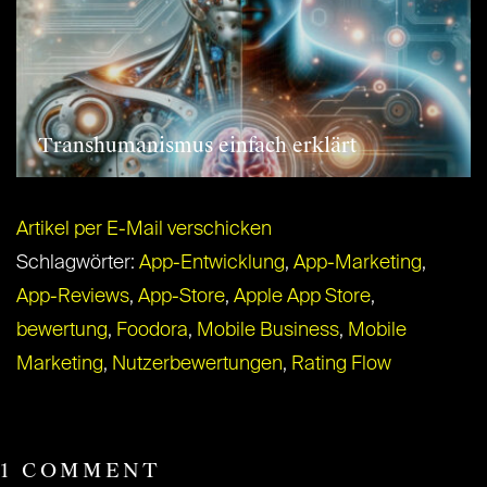
Transhumanismus einfach erklärt
Artikel per E-Mail verschicken
Schlagwörter:
App-Entwicklung
,
App-Marketing
,
App-Reviews
,
App-Store
,
Apple App Store
,
bewertung
,
Foodora
,
Mobile Business
,
Mobile
Marketing
,
Nutzerbewertungen
,
Rating Flow
1 COMMENT