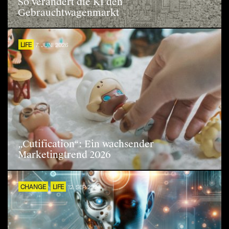
So verändert die KI den
Gebrauchtwagenmarkt
LIFE
7. JUNI 2026
„Cutification“: Ein wachsender
Marketingtrend 2026
CHANGE
LIFE
12. SEP. 2024