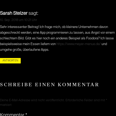
Sarah Stelzer
sagt:
10. Sep. 2018 um 10:21 Uhr
Sehr interessanter Beitrag! Ich frage mich, ob kleinere Unternehmen davon
abgeschreckt werden, eine App programmieren zu lassen, aus Angst vor einem
schlechtem Bild. Gibt es hier noch ein anderes Beispiel als Foodora? Ich lasse
beispielsweise mein Essen liefern von
https://www.meyer-menue.de/
und
umgehe große, überlaufene Apps.
ANTWORTEN
SCHREIBE EINEN KOMMENTAR
Deine E-Mail-Adresse wird nicht veröffentlicht.
Erforderliche Felder sind mit
*
markiert
Kommentar
*