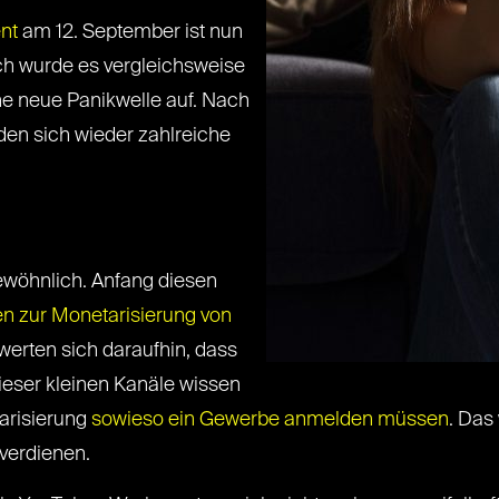
nt
am 12. September ist nun
ch wurde es vergleichsweise
ne neue Panikwelle auf. Nach
en sich wieder zahlreiche
ewöhnlich. Anfang diesen
n zur Monetarisierung von
werten sich daraufhin, dass
dieser kleinen Kanäle wissen
tarisierung
sowieso ein Gewerbe anmelden müssen
. Das
 verdienen.