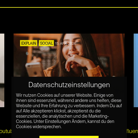
EXPLAIN
SOCIAL
15. APR. 2026
Datenschutzeinstellungen
Vertical Dramas – Kino im
Wir nutzen Cookies auf unserer Website. Einige von
Hochkantformat
ihnen sind essenziell, während andere uns helfen, diese
Website und Ihre Erfahrung zu verbessern. Indem Du auf
auf Alle akzeptieren klickst, akzeptierst du die
essenziellen, die analytischen und die Marketing-
Cookies. Unter Einstellungen Ändern, kannst du den
Cookies widersprechen.
Youtube
,
EU-Politik
,
Kanäle werden gesperrt
,
Social Influe