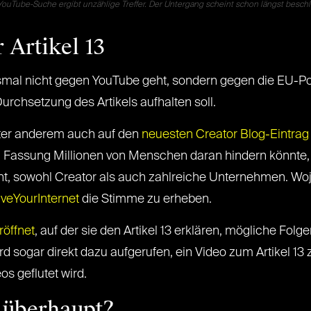
 YouTube-Suche ergibt unzählige Treffer. Der Untergang scheint schon längst besch
 Artikel 13
smal nicht gegen YouTube geht, sondern gegen die EU-Poli
urchsetzung des Artikels aufhalten soll.
nter anderem auch auf den
neuesten Creator Blog-Eintrag
igen Fassung Millionen von Menschen daran hindern könnte
, sowohl Creator als auch zahlreiche Unternehmen. Wojci
veYourInternet
die Stimme zu erheben.
röffnet
, auf der sie den Artikel 13 erklären, mögliche Fo
sogar direkt dazu aufgerufen, ein Video zum Artikel 13 zu
s geflutet wird.
3 überhaupt?