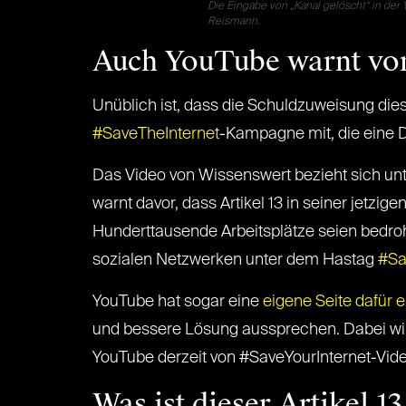
Die Eingabe von „Kanal gelöscht“ in der
Reismann.
Auch YouTube warnt vor
Unüblich ist, dass die Schuldzuweisung die
#SaveTheInternet
-Kampagne mit, die eine D
Das Video von Wissenswert bezieht sich u
warnt davor, dass Artikel 13 in seiner jetz
Hunderttausende Arbeitsplätze seien bedroht
sozialen Netzwerken unter dem Hastag
#Sa
YouTube hat sogar eine
eigene Seite dafür e
und bessere Lösung aussprechen. Dabei wird 
YouTube derzeit von #SaveYourInternet-Video
Was ist dieser Artikel 1