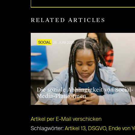
RELATED ARTICLES
SOCIAL
26. JUNI 2026
Die soziale Abhängigkeit von Social-
Media-Plattformen
Artikel per E-Mail verschicken
Schlagwörter:
Artikel 13
,
DSGVO
,
Ende von 