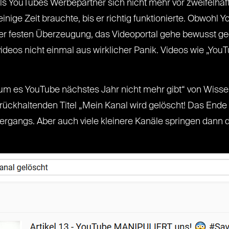
als YouTubes Werbepartner sich nicht mehr vor zweifelhaf
r einige Zeit brauchte, bis er richtig funktionierte. Obwo
der festen Überzeugung, das Videoportal gehe bewusst ge
ideos nicht einmal aus wirklicher Panik. Videos wie „You
um es YouTube nächstes Jahr nicht mehr gibt“ von Wiss
zurückhaltenden Titel „Mein Kanal wird gelöscht! Das Ende
rgangs. Aber auch viele kleinere Kanäle springen dann 