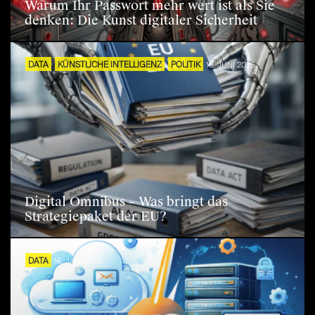
Warum Ihr Passwort mehr wert ist als Sie
denken: Die Kunst digitaler Sicherheit
DATA
KÜNSTLICHE INTELLIGENZ
POLITIK
18. JUNI 2026
Digital Omnibus – Was bringt das
Strategiepaket der EU?
DATA
16. JAN. 2026