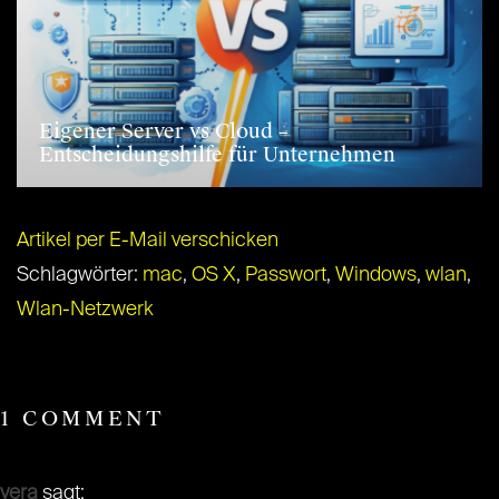
Eigener Server vs Cloud –
Entscheidungshilfe für Unternehmen
Artikel per E-Mail verschicken
Schlagwörter:
mac
,
OS X
,
Passwort
,
Windows
,
wlan
,
Wlan-Netzwerk
1 COMMENT
vera
sagt: