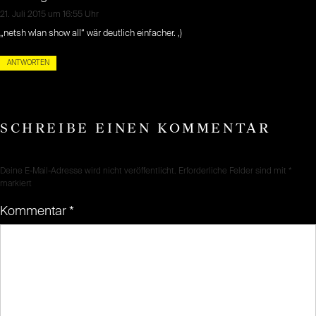
21. Juli 2015 um 16:55 Uhr
„netsh wlan show all“ wär deutlich einfacher. ,)
ANTWORTEN
SCHREIBE EINEN KOMMENTAR
Deine E-Mail-Adresse wird nicht veröffentlicht.
Erforderliche Felder sind mit
*
markiert
Kommentar
*