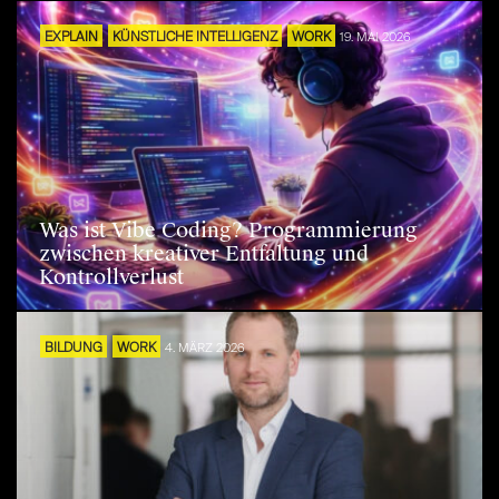
EXPLAIN
KÜNSTLICHE INTELLIGENZ
WORK
19. MAI 2026
Was ist Vibe Coding? Programmierung
zwischen kreativer Entfaltung und
Kontrollverlust
BILDUNG
WORK
4. MÄRZ 2026