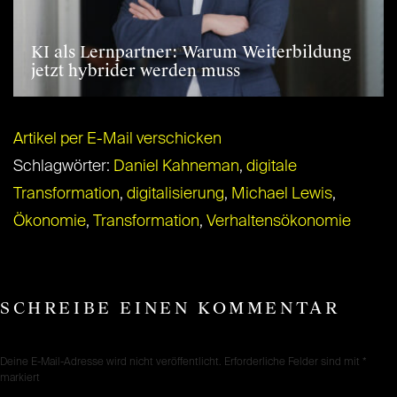
KI als Lernpartner: Warum Weiterbildung
jetzt hybrider werden muss
Artikel per E-Mail verschicken
Schlagwörter:
Daniel Kahneman
,
digitale
Transformation
,
digitalisierung
,
Michael Lewis
,
Ökonomie
,
Transformation
,
Verhaltensökonomie
SCHREIBE EINEN KOMMENTAR
Deine E-Mail-Adresse wird nicht veröffentlicht.
Erforderliche Felder sind mit
*
markiert