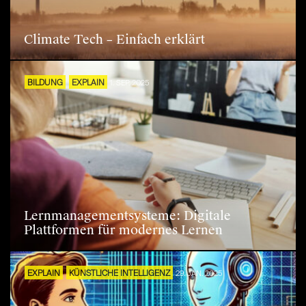
Climate Tech – Einfach erklärt
BILDUNG
EXPLAIN
1. SEP. 2025
Lernmanagementsysteme: Digitale
Plattformen für modernes Lernen
EXPLAIN
KÜNSTLICHE INTELLIGENZ
29. JAN. 2025