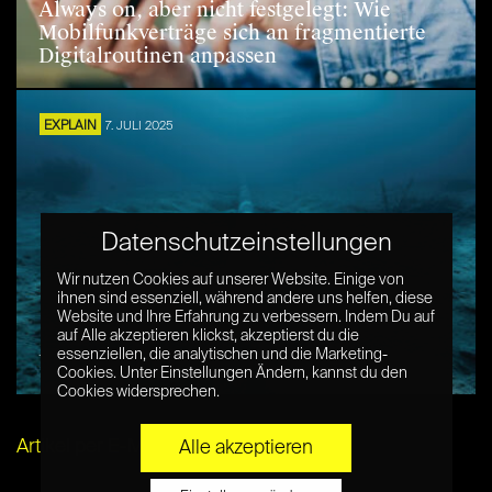
Always on, aber nicht festgelegt: Wie
Mobilfunkverträge sich an fragmentierte
Digitalroutinen anpassen
EXPLAIN
7. JULI 2025
Datenschutzeinstellungen
Wir nutzen Cookies auf unserer Website. Einige von
ihnen sind essenziell, während andere uns helfen, diese
Website und Ihre Erfahrung zu verbessern. Indem Du auf
auf Alle akzeptieren klickst, akzeptierst du die
essenziellen, die analytischen und die Marketing-
Unterseekabel: Das Rückgrat des Internets
Cookies. Unter Einstellungen Ändern, kannst du den
Cookies widersprechen.
Artikel per E-Mail verschicken
Alle akzeptieren