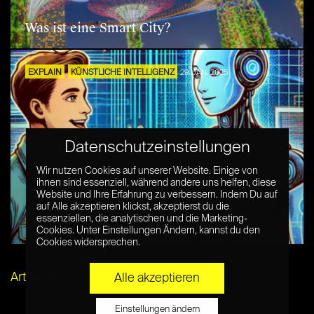
Was ist eine Smart City?
EXPLAIN
KÜNSTLICHE INTELLIGENZ
29. JAN. 2025
Datenschutzeinstellungen
Wir nutzen Cookies auf unserer Website. Einige von
ihnen sind essenziell, während andere uns helfen, diese
Website und Ihre Erfahrung zu verbessern. Indem Du auf
auf Alle akzeptieren klickst, akzeptierst du die
essenziellen, die analytischen und die Marketing-
Was ist DeepSeek?
Cookies. Unter Einstellungen Ändern, kannst du den
Cookies widersprechen.
Artikel per E-Mail verschicken
Alle akzeptieren
Einstellungen ändern