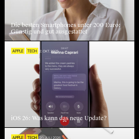
Die besten Smartphones unter 200 Euro:
Günstig und gut ausgestattet
APPLE
TECH
2. OKT. 2025
iOS 26: Was kann das neue Update?
APPLE
TECH
20. JULI 2026