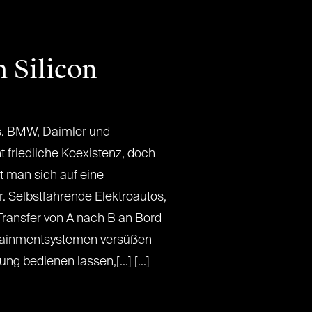
m Silicon
s. BMW, Daimler und
 friedliche Koexistenz, doch
et man sich auf eine
. Selbstfahrende Elektroautos,
Transfer von A nach B an Bord
ertainmentsystemen versüßen
g bedienen lassen,[...] [...]