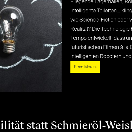
Fliegende Lagerhallen, Ro
intelligente Toiletten… kli
wie Science-Fiction oder w
Realität? Die Technologie 
Tempo entwickelt, dass un
futuristischen Filmen à la
intelligenten Robotern und j
Read More »
ität statt Schmieröl-Weis