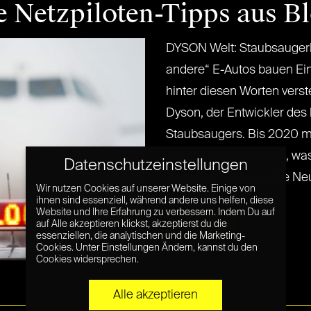
e Netzpiloten-Tipps aus B
DYSON Welt: Staubsaugerhe
andere“ E-Autos bauen Ein 
hinter diesen Worten verst
Dyson, der Entwickler des
Staubsaugers. Bis 2020 mö
auf den Markt bringen, wa
Datenschutzeinstellungen
Batterien noch weitere Neu
Wir nutzen Cookies auf unserer Website. Einige von
worüber[...] [...]
ihnen sind essenziell, während andere uns helfen, diese
Website und Ihre Erfahrung zu verbessern. Indem Du auf
Read More »
auf Alle akzeptieren klickst, akzeptierst du die
essenziellen, die analytischen und die Marketing-
Cookies. Unter Einstellungen Ändern, kannst du den
Cookies widersprechen.
Alle akzeptieren