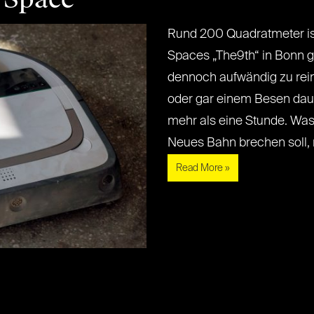
Rund 200 Quadratmeter is
Spaces „The9th“ in Bonn gr
dennoch aufwändig zu rei
oder gar einem Besen daue
mehr als eine Stunde. Was l
Neues Bahn brechen soll, näh
Read More »