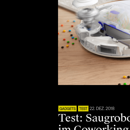
22. DEZ. 2018
GADGETS
TEST
Test: Saugrob
im Coworking