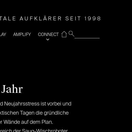
ITALE AUFKLÄRER SEIT 1998
⌂
LAY
AMPLIFY
CONNECT
 Jahr
 Neujahrsstress ist vorbei und
ektischen Tagen die gründliche
er Wände auf dem Plan.
eich der Saug-Wischroboter