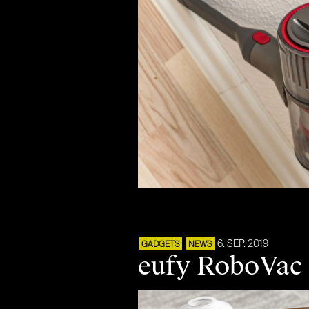
6. SEP. 2019
GADGETS
NEWS
eufy RoboVac 