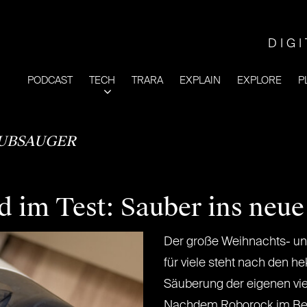
DIG
PODCAST
TECH
TRARA
EXPLAIN
EXPLORE
P
UBSAUGER
 im Test: Sauber ins neue
Der große Weihnachts- und
für viele steht nach den h
Säuberung der eigenen vi
Nachdem Roborock im Ber