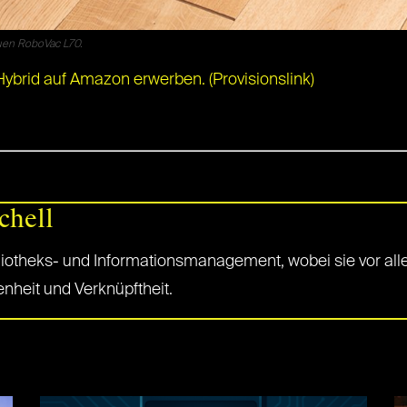
uen RoboVac L70.
brid auf Amazon erwerben. (Provisionslink)
chell
iotheks- und Informationsmanagement, wobei sie vor allem d
fenheit und Verknüpftheit.