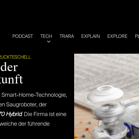
PODCAST
TECH
TRARA
EXPLAIN
EXPLORE
P
RUCKTESCHELL
 der
kunft
r Smart-Home-Technologie,
en Saugroboter, der
0 Hybrid
. Die Firma ist eine
welche der führende