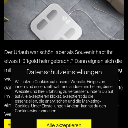
Der Urlaub war schön, aber als Souvenir habt ihr
etwas Hüftgold heimgebracht? Dann eignen sich die
milden Übergangstemperaturen dazu, beim Jogging
Datenschutzeinstellungen
wieder etwas abzuspecken. Eine Fitnesswaage hilft
Wir nutzen Cookies auf unserer Website. Einige von
ihnen sind essenziell, während andere uns helfen, diese
dabei, neben dem Gewicht auch andere Körperwerte
Website und Ihre Erfahrung zu verbessern. Indem Du auf
im Blick zu behalten. Digitalos setzen natürlich auf
auf Alle akzeptieren klickst, akzeptierst du die
essenziellen, die analytischen und die Marketing-
eine smarte Waage mit App-Steuerung und WLAN-
Cookies. Unter Einstellungen Ändern, kannst du den
Cookies widersprechen.
Verbindung. Um[...] [...]
Read More »
Alle akzeptieren