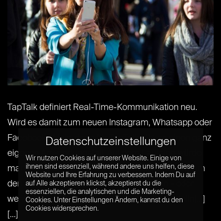
TapTalk definiert Real-Time-Kommunikation neu.
Wird es damit zum neuen Instagram, Whatsapp oder
Facebook? Nein, denn für TapTalk gibt es einen ganz
Datenschutzeinstellungen
eigenen Anwendungsfall. Auf dem Laufsteg würde
Wir nutzen Cookies auf unserer Website. Einige von
ihnen sind essenziell, während andere uns helfen, diese
man echt wohl “Nude Look” nennen, auf Instagram
Website und Ihre Erfahrung zu verbessern. Indem Du auf
den Hashtag NoFilter benutzen: Echt sein – oder
auf Alle akzeptieren klickst, akzeptierst du die
essenziellen, die analytischen und die Marketing-
wenigstens so aussehen – ist die Königsdisziplin[...]
Cookies. Unter Einstellungen Ändern, kannst du den
Cookies widersprechen.
[...]