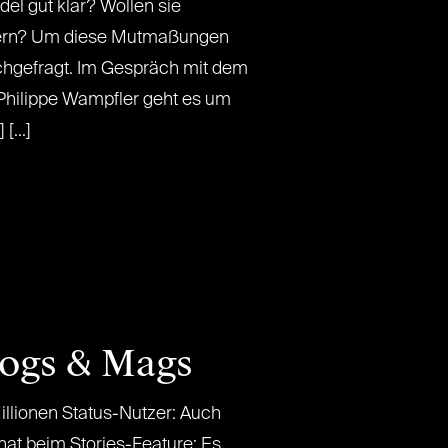
l gut klar? Wollen sie
dern? Um diese Mutmaßungen
chgefragt. Im Gespräch mit dem
Philippe Wampfler geht es um
[...]
logs & Mags
lionen Status-Nutzer: Auch
at beim Stories-Feature: Es