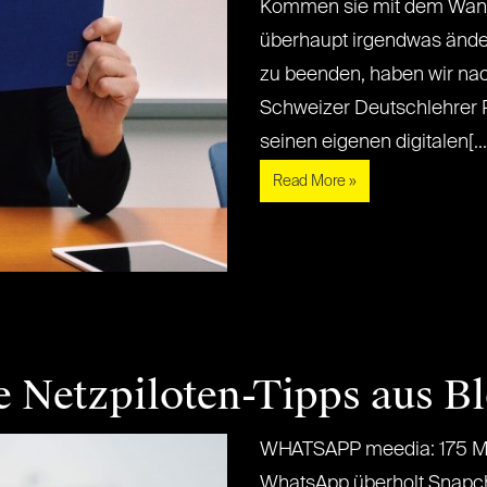
Kommen sie mit dem Wande
überhaupt irgendwas än
zu beenden, haben wir na
Schweizer Deutschlehrer 
seinen eigenen digitalen[...] 
Read More »
e Netzpiloten-Tipps aus B
WHATSAPP meedia: 175 Mil
WhatsApp überholt Snapch