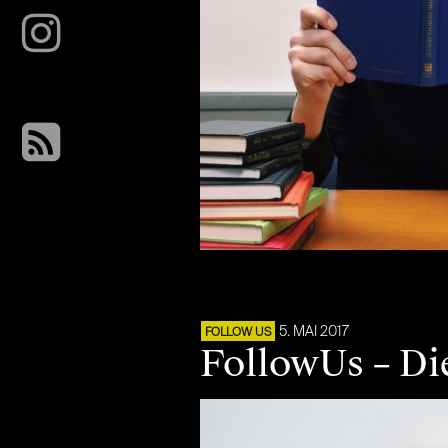
5. MAI 2017
FOLLOW US
FollowUs – Di