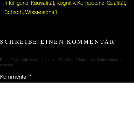
Intelligenz
,
Kausalität
,
Kognitiv
,
Kompetenz
,
Qualität
,
Schach
,
Wissenschaft
SCHREIBE EINEN KOMMENTAR
Deine E-Mail-Adresse wird nicht veröffentlicht.
Erforderliche Felder sind mit
*
markiert
Kommentar
*