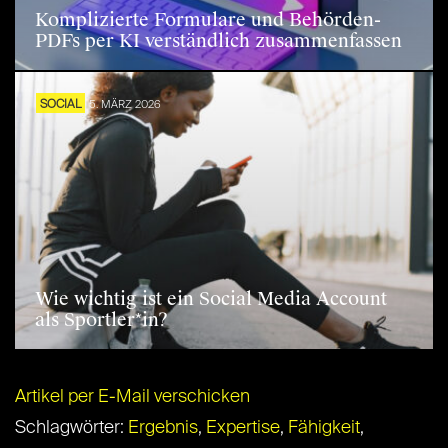
Komplizierte Formulare und Behörden-
PDFs per KI verständlich zusammenfassen
SOCIAL
5. MÄRZ 2026
Wie wichtig ist ein Social Media Account
als Sportler*in?
Artikel per E-Mail verschicken
Schlagwörter:
Ergebnis
,
Expertise
,
Fähigkeit
,