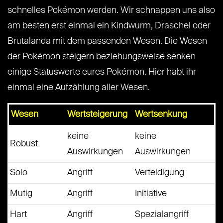
schnelles Pokémon werden. Wir schnappen uns also
am besten erst einmal ein Kindwurm, Draschel oder
Brutalanda mit dem passenden Wesen. Die Wesen
der Pokémon steigern beziehungsweise senken
einige Statuswerte eures Pokémon. Hier habt ihr
einmal eine Aufzählung aller Wesen.
Wesen
Wertsteigerung
Wertsenkung
keine
keine
Robust
Auswirkungen
Auswirkungen
Solo
Angriff
Verteidigung
Mutig
Angriff
Initiative
Hart
Angriff
Spezialangriff