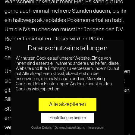
Wahrscheinlichkeit auf mehr Eier. Es kann gut und
gerne auch einmal mehrere Stunden dauern, bis ihr
ein halbwegs akzeptables Pokémon erhalten habt.
Um die IVs zu checken müsst ihr übrigens den DV-
Richter freischalten. Dieser wird im PC im
Datenschutzeinstellungen
Pokécenter aktivierte, nachdem ihr die vierte Stufe
des Kampfturms in Score City absolviert habt.
Wir nutzen Cookies auf unserer Website. Einige von
ihnen sind essenziell, während andere uns helfen, diese
Website und Ihre Erfahrung zu verbessern. Indem Du auf
Um die IVs eures Pokémon zu perfektionieren, bieten
auf Alle akzeptieren klickst, akzeptierst du die
essenziellen, die analytischen und die Marketing-
sich euch die Silber- und Goldkronkorken. Auch sie
Cookies. Unter Einstellungen Ändern, kannst du den
Cookies widersprechen.
gibt es im Kampfturm für Gewinnpunkte zu erwerben.
Silberkronkorken maximieren die IVs eines
Alle akzeptieren
Statuswertes, während Goldkronkorken alle Werte
erhöhen. Für die EVs nutzt ihr am Besten
Einstellungen ändern
verschiedene Vitamine wir Kalzium oder Protein.
Cookie-Details
Datenschutzerklärung
Impressum
Datenschutzeinstellungen