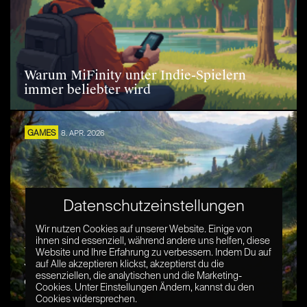
Warum MiFinity unter Indie-Spielern
immer beliebter wird
GAMES
8. APR. 2026
Datenschutzeinstellungen
Wir nutzen Cookies auf unserer Website. Einige von
ihnen sind essenziell, während andere uns helfen, diese
Warum wir manchmal lieber in einer
Website und Ihre Erfahrung zu verbessern. Indem Du auf
virtuellen Welt herumstreifen, als sie
auf Alle akzeptieren klickst, akzeptierst du die
essenziellen, die analytischen und die Marketing-
durchzuspielen
Cookies. Unter Einstellungen Ändern, kannst du den
Cookies widersprechen.