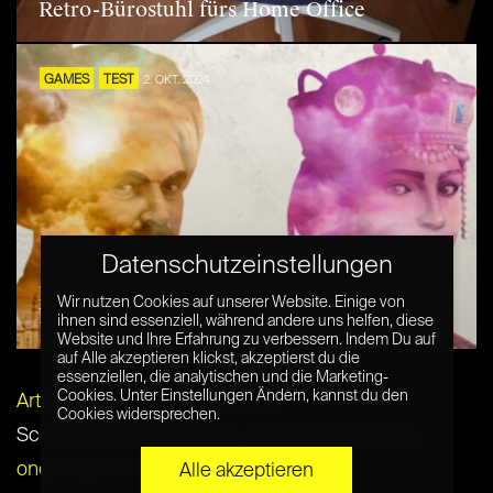
Retro-Bürostuhl fürs Home Office
GAMES
TEST
2. OKT. 2024
Datenschutzeinstellungen
Lohnt sich Ara History Untold? Im Test
Wir nutzen Cookies auf unserer Website. Einige von
kein Civ-Killer
ihnen sind essenziell, während andere uns helfen, diese
Website und Ihre Erfahrung zu verbessern. Indem Du auf
auf Alle akzeptieren klickst, akzeptierst du die
essenziellen, die analytischen und die Marketing-
Cookies. Unter Einstellungen Ändern, kannst du den
Artikel per E-Mail verschicken
Cookies widersprechen.
Schlagwörter:
Oberklasse-Smartphones 2018
,
oneplus
,
OnePlus 6T
,
test
Alle akzeptieren