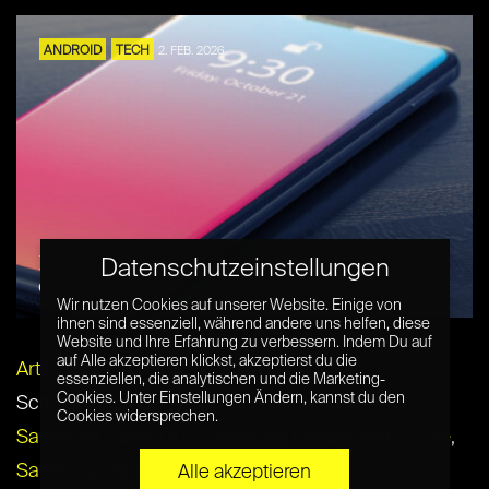
ANDROID
TECH
2. FEB. 2026
Die besten Smartphones unter 100 Euro –
Datenschutzeinstellungen
eine Übersicht
Wir nutzen Cookies auf unserer Website. Einige von
ihnen sind essenziell, während andere uns helfen, diese
Website und Ihre Erfahrung zu verbessern. Indem Du auf
auf Alle akzeptieren klickst, akzeptierst du die
Artikel per E-Mail verschicken
essenziellen, die analytischen und die Marketing-
Cookies. Unter Einstellungen Ändern, kannst du den
Schlagwörter:
Samsung
,
Samsung Galaxy A51
,
Cookies widersprechen.
Samsung Galaxy A71
,
Samsung Galaxy Note 10 lite
,
Samsung Galaxy S10 lite
Alle akzeptieren