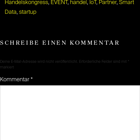
Handelskongress
,
EVENT
,
handel
,
IoT
,
Partner
,
Smart
Data
,
startup
SCHREIBE EINEN KOMMENTAR
Deine E-Mail-Adresse wird nicht veröffentlicht.
Erforderliche Felder sind mit
*
markiert
Kommentar
*