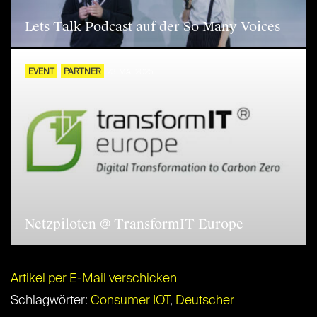
Lets Talk Podcast auf der So Many Voices
EVENT
PARTNER
23. MAI 2025
Netzpiloten @ TransformIT Europe
Artikel per E-Mail verschicken
Schlagwörter:
Consumer IOT
,
Deutscher