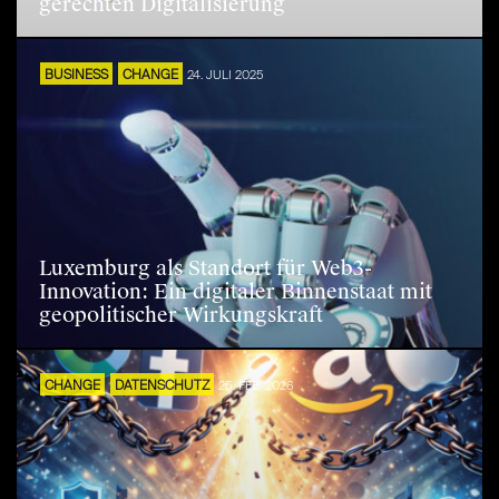
gerechten Digitalisierung
BUSINESS
CHANGE
24. JULI 2025
Luxemburg als Standort für Web3-
Innovation: Ein digitaler Binnenstaat mit
geopolitischer Wirkungskraft
CHANGE
DATENSCHUTZ
25. FEB. 2026