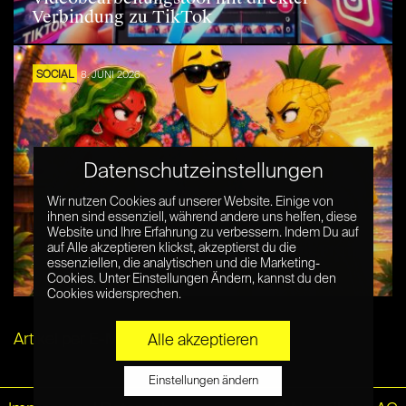
Verbindung zu TikTok
SOCIAL
8. JUNI 2026
Datenschutzeinstellungen
Wir nutzen Cookies auf unserer Website. Einige von
ihnen sind essenziell, während andere uns helfen, diese
Website und Ihre Erfahrung zu verbessern. Indem Du auf
Die KI-Früchte die TikTok erobern: Fruit
auf Alle akzeptieren klickst, akzeptierst du die
essenziellen, die analytischen und die Marketing-
Love Island
Cookies. Unter Einstellungen Ändern, kannst du den
Cookies widersprechen.
Artikel per E-Mail verschicken
Alle akzeptieren
Einstellungen ändern