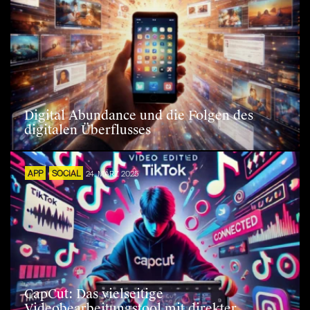
Digital Abundance und die Folgen des
digitalen Überflusses
APP
SOCIAL
24. MÄRZ 2025
CapCut: Das vielseitige
Videobearbeitungstool mit direkter