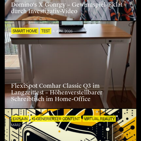
Domino‘s X Gönrgy – Gewinnspiel-Eklat
durch Investigativ-Video
SMART HOME
TEST
4. APR. 2026
FlexiSpot Comhar Classic Q3 im
Langzeittest – Höhenverstellbarer
Schreibtisch im Home-Office
EXPLAIN
KI-GENERIERTER CONTENT
VIRTUAL REALITY
3.
MÄRZ 2025