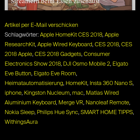
Streamern beim Essen zuschaust
Artikel per E-Mail verschicken
Schlagwörter:
Apple HomeKit CES 2018
,
Apple
ResearchKit
,
Apple Wired Keyboard
,
CES 2018
,
CES
2018 Apple
,
CES 2018 Gadgets
,
Consumer
Electronics Show 2018
,
DJI Osmo Mobile 2
,
Elgato
Eve Button
,
Elgato Eve Room
,
Heimatautomatisierung
,
HomeKit
,
Insta 360 Nano S
,
iphone
,
Kingston Nucleum
,
mac
,
Matlas Wired
Aluminium Keyboard
,
Merge VR
,
Nanoleaf Remote
,
Nokia Sleep
,
Philips Hue Sync
,
SMART HOME TIPPS
,
WithingsAura