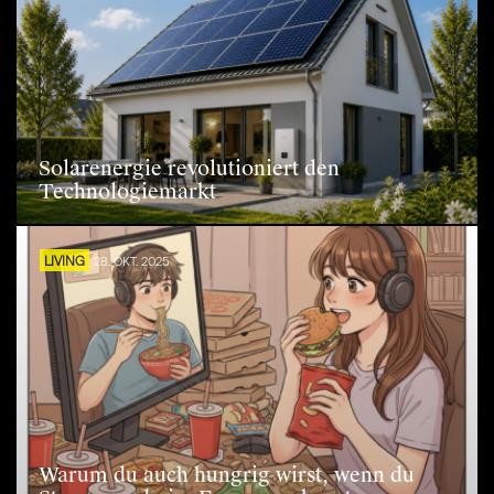
Solarenergie revolutioniert den
Technologiemarkt
LIVING
28. OKT. 2025
Warum du auch hungrig wirst, wenn du