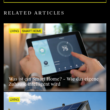
RELATED ARTICLES
LIVING
SMART HOME
14. AUG. 2024
Was ist ein Smart Home? – Wie das eigene
Zuhause intelligent wird
LIVING
4. MAI 2026