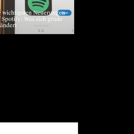
e wichtigsten Neuerungen
 Spotify: Was sich grade
rändert