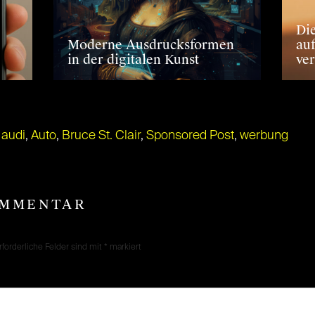
Di
Moderne Ausdrucksformen
auf
in der digitalen Kunst
ve
,
audi
,
Auto
,
Bruce St. Clair
,
Sponsored Post
,
werbung
OMMENTAR
rforderliche Felder sind mit
*
markiert