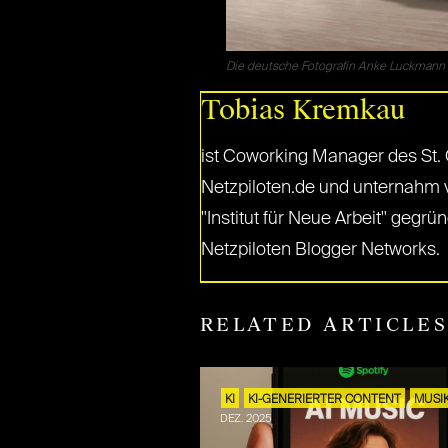
Die deutsche Fotografin Anke Luckmann f
Tobias Kremkau
ist Coworking Manager des St. O
Netzpiloten.de und unternahm 
"Institut für Neue Arbeit" gegr
Netzpiloten Blogger Networks.
RELATED ARTICLE
KI
KI-GENERIERTER CONTENT
MUSI
DEZ. 2025