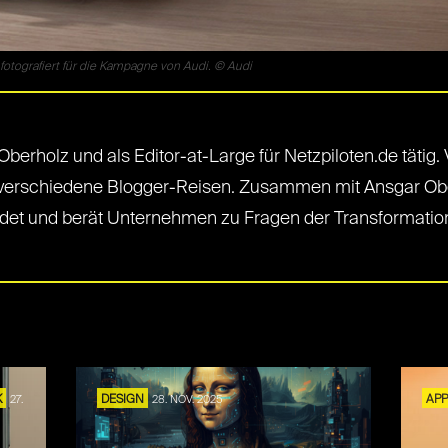
otografiert für die Kampagne von Audi. © Audi
berholz und als Editor-at-Large für Netzpiloten.de tätig. 
verschiedene Blogger-Reisen. Zusammen mit Ansgar Ober
ündet und berät Unternehmen zu Fragen der Transformation
S
K
27.
DESIGN
28. NOV. 2025
AP