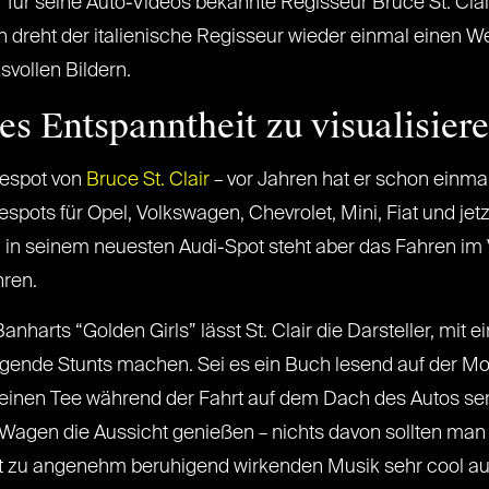
er für seine Auto-Videos bekannte Regisseur Bruce St. Cl
 dreht der italienische Regisseur wieder einmal einen We
vollen Bildern.
 es Entspanntheit zu visualisier
bespot von
Bruce St. Clair
– vor Jahren hat er schon einma
ots für Opel, Volkswagen, Chevrolet, Mini, Fiat und jetz
 in seinem neuesten Audi-Spot steht aber das Fahren im
ren.
harts “Golden Girls” lässt St. Clair die Darsteller, mit 
egende Stunts machen. Sei es ein Buch lesend auf der M
h einen Tee während der Fahrt auf dem Dach des Autos se
Wagen die Aussicht genießen – nichts davon sollten man 
 zu angenehm beruhigend wirkenden Musik sehr cool au