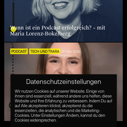
Wann ist ein Podcast erfolgreich? – mit
Maria Lorenz-Bokelberg
PODCAST
TECH UND TRARA
20. MAI 2025
Datenschutzeinstellungen
Wir nutzen Cookies auf unserer Website. Einige von
ihnen sind essenziell, während andere uns helfen, diese
Website und Ihre Erfahrung zu verbessern. Indem Du auf
KI und Dekarbonisierung – geht das? – Live
auf Alle akzeptieren klickst, akzeptierst du die
essenziellen, die analytischen und die Marketing-
mit Mary Poddar
Cookies. Unter Einstellungen Ändern, kannst du den
Cookies widersprechen.