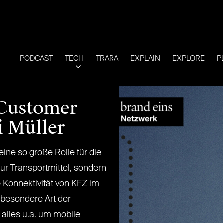
PODCAST
TECH
TRARA
EXPLAIN
EXPLORE
P
 Customer
i Müller
ine so große Rolle für die
ur Transportmittel, sondern
e Konnektivität von KFZ im
e besondere Art der
 alles u.a. um mobile