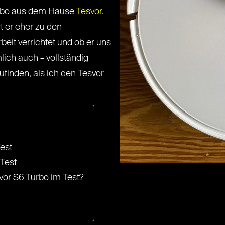
urbo aus dem Hause
Tesvor
.
 er eher zu den
beit verrichtet und ob er uns
ich auch – vollständig
finden, als ich den Tesvor
est
 Test
svor S6 Turbo im Test?