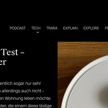
PODCAST
TECH
TRARA
EXPLAIN
EXPLORE
P
Test –
er
ntlich sogar nur sehr
h allerdings auch nicht –
igen Wohnung leben möchte.
ter, die einem diese lästige