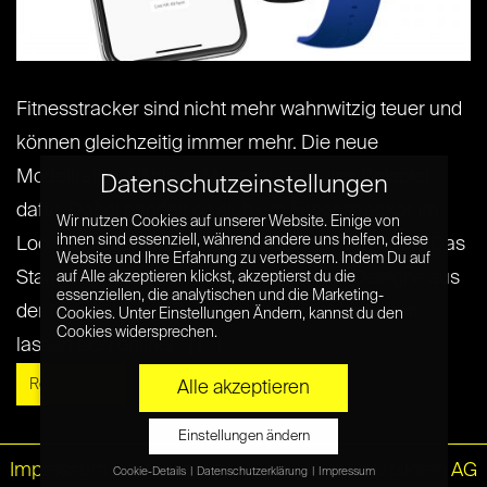
Fitnesstracker sind nicht mehr wahnwitzig teuer und
können gleichzeitig immer mehr. Die neue
Modellreihe Withings Move ist ein gutes Beispiel
Datenschutzeinstellungen
dafür. Dabei handelt es sich um Fitnesstracker im
Wir nutzen Cookies auf unserer Website. Einige von
ihnen sind essenziell, während andere uns helfen, diese
Look analoger Uhren mit besonderen Vorzügen. Das
Website und Ihre Erfahrung zu verbessern. Indem Du auf
Standardmodell sticht durch fünf bunte Designs aus
auf Alle akzeptieren klickst, akzeptierst du die
essenziellen, die analytischen und die Marketing-
der Masse heraus. Weitere Farbkombinationen
Cookies. Unter Einstellungen Ändern, kannst du den
Cookies widersprechen.
lassen sich online[...] [...]
Read More »
Alle akzeptieren
Einstellungen ändern
Impressum
|
Datenschutz
© Netzpiloten AG
Cookie-Details
Datenschutzerklärung
Impressum